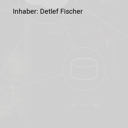
Inhaber: Detlef Fischer
Telefon

+49 4662 – 699 017 0
Mail

info@northnetone.de/
Büro

Industriestr. 12
25917 Leck