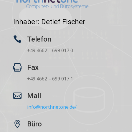
Inhaber: Detlef Fischer

Telefon
+49 4662 – 699 017 0

Fax
+49 4662 – 699 017 1

Mail
info@northnetone.de/

Büro