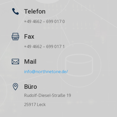

Telefon
+49 4662 – 699 017 0

Fax
+49 4662 – 699 017 1

Mail
info@northnetone.de/

Büro
Rudolf-Diesel-Straße 19
25917 Leck