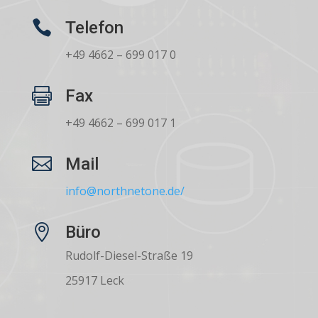

Telefon
+49 4662 – 699 017 0

Fax
+49 4662 – 699 017 1

Mail
info@northnetone.de/

Büro
Rudolf-Diesel-Straße 19
25917 Leck